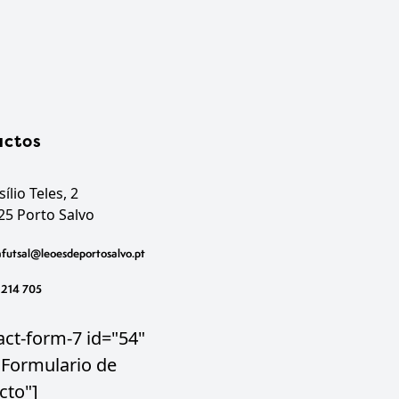
actos
ílio Teles, 2
25 Porto Salvo
futsal@leoesdeportosalvo.pt
 214 705
act-form-7 id="54"
="Formulario de
cto"]