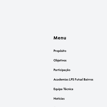
Menu
Propósito
Objetivos
Participação
Academias LPS Futsal Bairros
Equipa Técnica
Noticias