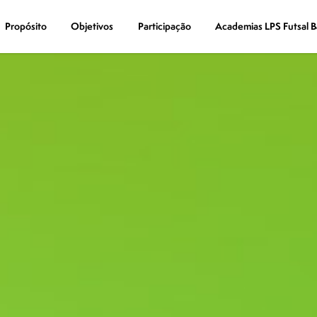
Propósito
Propósito
Objetivos
Objetivos
Participação
Participação
Academias LPS Futsal B
Academias LPS Futsal B