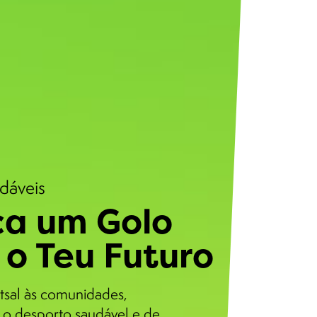
udáveis
a um Golo
 o Teu Futuro
tsal às comunidades,
o desporto saudável e de