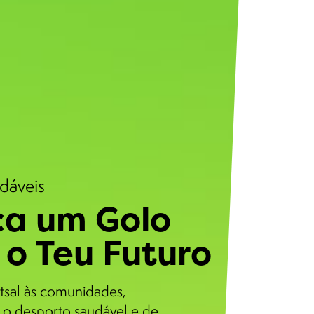
udáveis
a um Golo
 o Teu Futuro
tsal às comunidades,
o desporto saudável e de