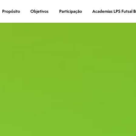
Propósito
Propósito
Objetivos
Objetivos
Participação
Participação
Academias LPS Futsal B
Academias LPS Futsal B