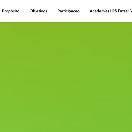
Propósito
Propósito
Objetivos
Objetivos
Participação
Participação
Academias LPS Futsal B
Academias LPS Futsal B