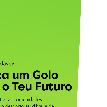
udáveis
a um Golo
 o Teu Futuro
tsal às comunidades,
o desporto saudável e de