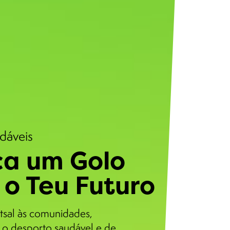
udáveis
a um Golo
 o Teu Futuro
tsal às comunidades,
o desporto saudável e de