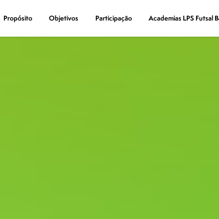
Propósito
Propósito
Objetivos
Objetivos
Participação
Participação
Academias LPS Futsal B
Academias LPS Futsal B