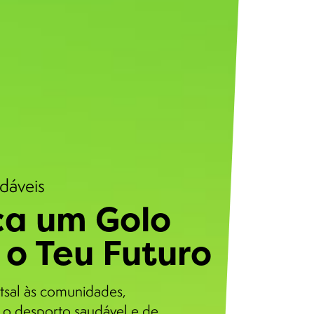
udáveis
a um Golo
 o Teu Futuro
tsal às comunidades,
o desporto saudável e de