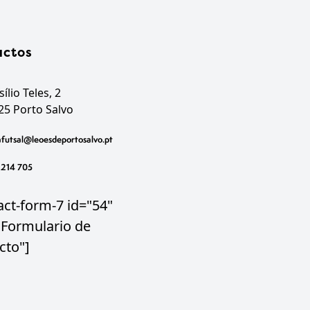
actos
ílio Teles, 2
25 Porto Salvo
futsal@leoesdeportosalvo.pt
 214 705
act-form-7 id="54"
="Formulario de
cto"]