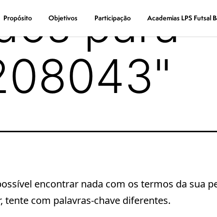
dos para
Propósito
Propósito
Objetivos
Objetivos
Participação
Participação
Academias LPS Futsal B
Academias LPS Futsal B
208043
"
possível encontrar nada com os termos da sua p
r, tente com palavras-chave diferentes.