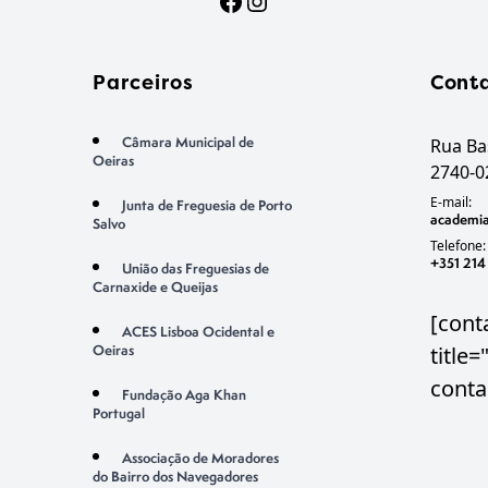
Facebook
Instagram
Parceiros
Cont
Câmara Municipal de
Rua Bas
Oeiras
2740-0
E-mail:
Junta de Freguesia de Porto
academia
Salvo
Telefone:
+351 214
União das Freguesias de
Carnaxide e Queijas
[cont
ACES Lisboa Ocidental e
Oeiras
title
conta
Fundação Aga Khan
Portugal
Associação de Moradores
do Bairro dos Navegadores