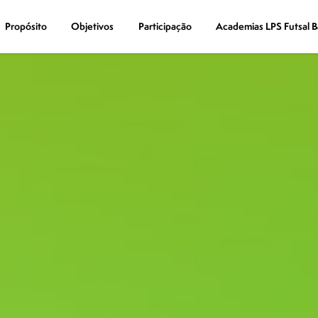
Propósito
Propósito
Objetivos
Objetivos
Participação
Participação
Academias LPS Futsal B
Academias LPS Futsal B