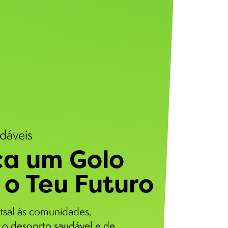
udáveis
a um Golo
 o Teu Futuro
tsal às comunidades,
o desporto saudável e de