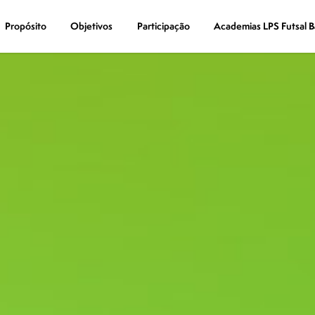
Propósito
Propósito
Objetivos
Objetivos
Participação
Participação
Academias LPS Futsal B
Academias LPS Futsal B