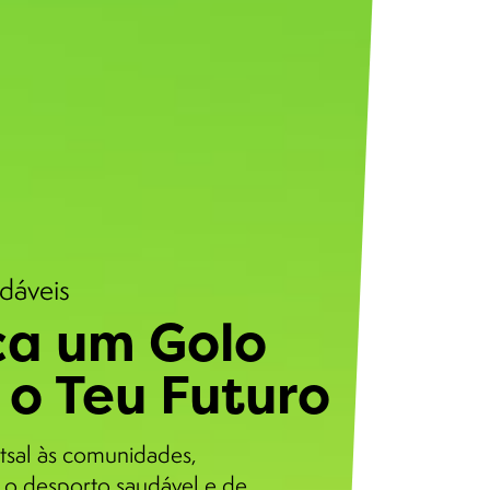
udáveis
a um Golo
 o Teu Futuro
tsal às comunidades,
o desporto saudável e de