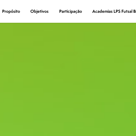
Propósito
Propósito
Objetivos
Objetivos
Participação
Participação
Academias LPS Futsal B
Academias LPS Futsal B