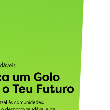
udáveis
a um Golo
 o Teu Futuro
tsal às comunidades,
o desporto saudável e de