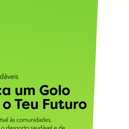
udáveis
a um Golo
 o Teu Futuro
tsal às comunidades,
o desporto saudável e de