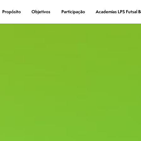
Propósito
Propósito
Objetivos
Objetivos
Participação
Participação
Academias LPS Futsal B
Academias LPS Futsal B