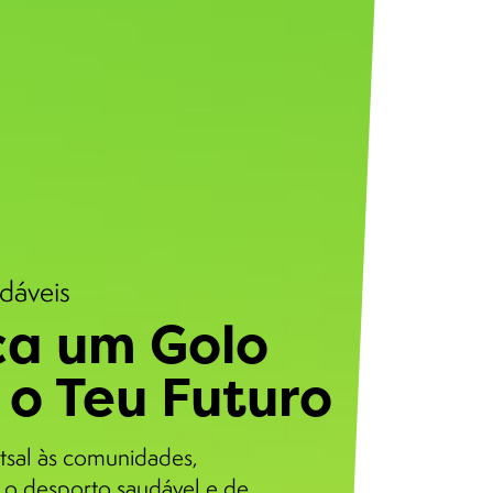
udáveis
a um Golo
 o Teu Futuro
tsal às comunidades,
o desporto saudável e de