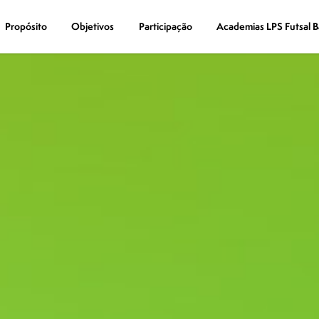
Propósito
Propósito
Objetivos
Objetivos
Participação
Participação
Academias LPS Futsal B
Academias LPS Futsal B