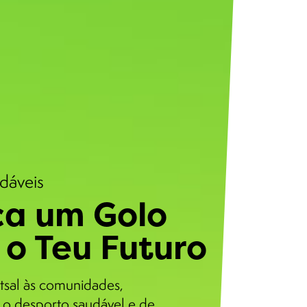
udáveis
a um Golo
 o Teu Futuro
tsal às comunidades,
o desporto saudável e de