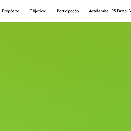
Propósito
Propósito
Objetivos
Objetivos
Participação
Participação
Academias LPS Futsal B
Academias LPS Futsal B