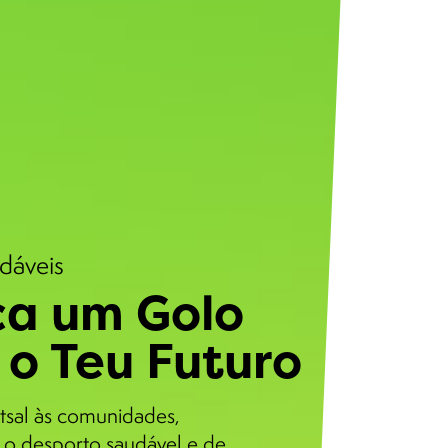
udáveis
a um Golo
 o Teu Futuro
tsal às comunidades,
o desporto saudável e de