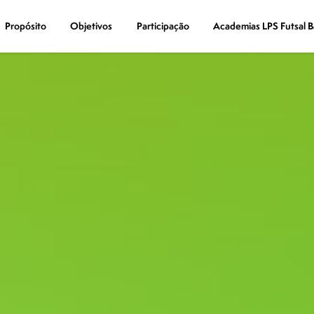
Propósito
Propósito
Objetivos
Objetivos
Participação
Participação
Academias LPS Futsal B
Academias LPS Futsal B