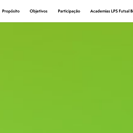
Propósito
Propósito
Objetivos
Objetivos
Participação
Participação
Academias LPS Futsal B
Academias LPS Futsal B