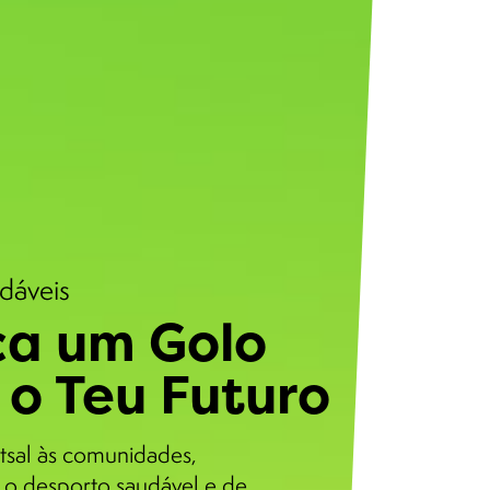
udáveis
a um Golo
 o Teu Futuro
tsal às comunidades,
o desporto saudável e de