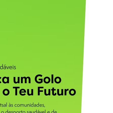
udáveis
a um Golo
 o Teu Futuro
tsal às comunidades,
o desporto saudável e de