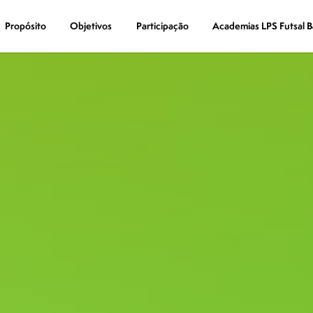
Propósito
Propósito
Objetivos
Objetivos
Participação
Participação
Academias LPS Futsal B
Academias LPS Futsal B