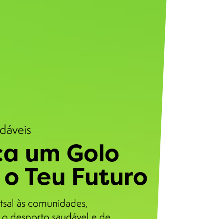
udáveis
a um Golo
 o Teu Futuro
tsal às comunidades,
o desporto saudável e de