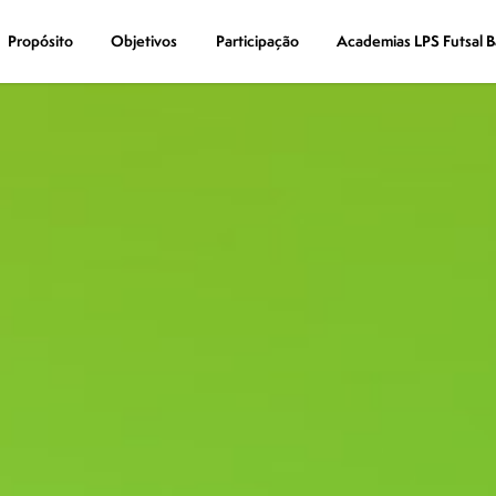
Propósito
Propósito
Objetivos
Objetivos
Participação
Participação
Academias LPS Futsal B
Academias LPS Futsal B