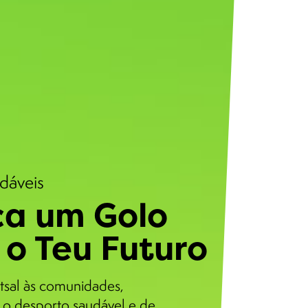
udáveis
a um Golo
 o Teu Futuro
tsal às comunidades,
o desporto saudável e de