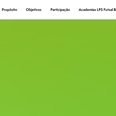
Propósito
Propósito
Objetivos
Objetivos
Participação
Participação
Academias LPS Futsal B
Academias LPS Futsal B